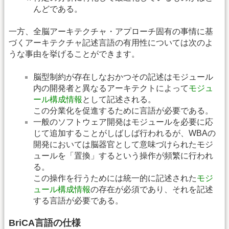
んどである。
一方、全脳アーキテクチャ・アプローチ固有の事情に基
づくアーキテクチャ記述言語の有用性については次のよ
うな事由を挙げることができます。
脳型制約が存在しなおかつその記述はモジュール
内の開発者と異なるアーキテクトによって
モジュ
ール構成情報
として記述される。
この分業化を促進するために言語が必要である。
一般のソフトウェア開発はモジュールを必要に応
じて追加することがしばしば行われるが、WBAの
開発においては脳器官として意味づけられたモジ
ュールを「置換」するという操作が頻繁に行われ
る。
この操作を行うためには統一的に記述された
モジ
ュール構成情報
の存在が必須であり、それを記述
する言語が必要である。
BriCA言語の仕様