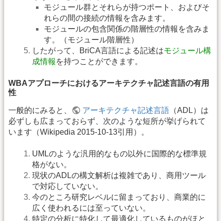
モジュール群とそれらが持つポート、およびそ
れらの間の接続の情報を含みます。
モジュールの包含関係の階層性の情報を含みま
す。（モジュール階層性）
したがって、BriCA言語による記述は
モジュール構
成情報
を持つことができます。
WBAアプローチにおけるアーキテクチャ記述言語の有用
性
一般的にみると、
アーキテクチャ記述言語
（ADL）は
必ずしも広まっておらず、次のような短所が挙げられて
います（Wikipedia 2015-10-13引用）。
UMLのような汎用的なもの以外に国際的な標準規
格がない。
現状のADLの構文解析は複雑であり、商用ツール
で対応していない。
今のところ研究レベルに留まっており、商業的に
広く使われるには至っていない。
特定の分析に特化して最適化しているものがほと