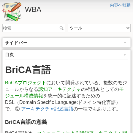
内容へ移動
WBA
サイドバー
目次
BriCA言語
BriCAプロジェクト
において開発されている、複数のモジ
ュールからなる
認知アーキテクチャ
の枠組みとしての
モ
ジュール構成情報
を統一的に記述するための
DSL（Domain Specific Language:ドメイン特化言語）
で、
アーキテクチャ記述言語
の一種でもあります。
BriCA言語の意義