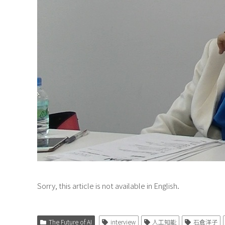
Sorry, this article is not available in English.
The Future of AI
interview
人工知能
石倉洋子