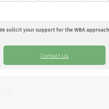
We solicit your support for the WBA approach
Contact Us
–