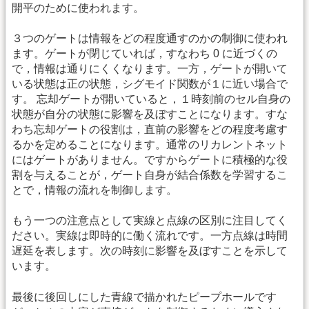
開平のために使われます。
３つのゲートは情報をどの程度通すのかの制御に使われ
ます。ゲートが閉じていれば，すなわち 0 に近づくの
で，情報は通りにくくなります。一方，ゲートが開いて
いる状態は正の状態，シグモイド関数が１に近い場合で
す。 忘却ゲートが開いていると，１時刻前のセル自身の
状態が自分の状態に影響を及ぼすことになります。すな
わち忘却ゲートの役割は，直前の影響をどの程度考慮す
るかを定めることになります。通常のリカレントネット
にはゲートがありません。ですからゲートに積極的な役
割を与えることが，ゲート自身が結合係数を学習するこ
とで，情報の流れを制御します。
もう一つの注意点として実線と点線の区別に注目してく
ださい。実線は即時的に働く流れです。一方点線は時間
遅延を表します。次の時刻に影響を及ぼすことを示して
います。
最後に後回しにした青線で描かれたピープホールです