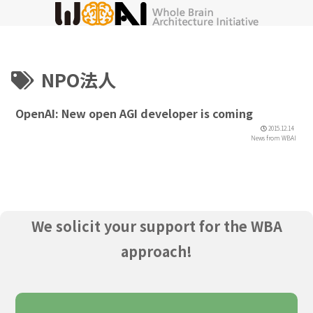
NPO法人
OpenAI: New open AGI developer is coming
2015.12.14
News from WBAI
We solicit your support for the WBA
approach!